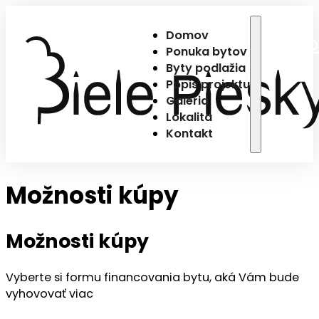
Domov
D
Ponuka bytov
Byty podlažia
Popis projektu
Galéria
Lokalita
Kontakt
Možnosti kúpy
Možnosti kúpy
Vyberte si formu financovania bytu, aká Vám bude
vyhovovať viac