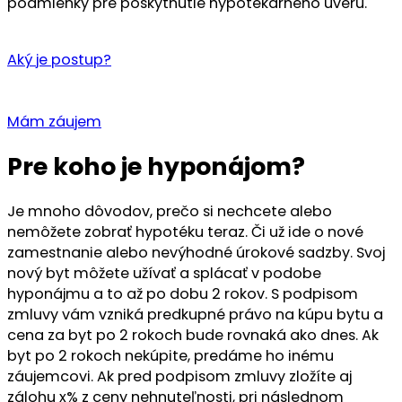
podmienky pre poskytnutie hypotekárneho úveru.
Aký je postup?
Mám záujem
Pre koho je hyponájom?
Je mnoho dôvodov, prečo si nechcete alebo
nemôžete zobrať hypotéku teraz. Či už ide o nové
zamestnanie alebo nevýhodné úrokové sadzby. Svoj
nový byt môžete užívať a splácať v podobe
hyponájmu a to až po dobu 2 rokov. S podpisom
zmluvy vám vzniká predkupné právo na kúpu bytu a
cena za byt po 2 rokoch bude rovnaká ako dnes. Ak
byt po 2 rokoch nekúpite, predáme ho inému
záujemcovi. Ak pred podpisom zmluvy zložíte aj
zálohu x% z ceny nehnuteľnosti, pri následnom