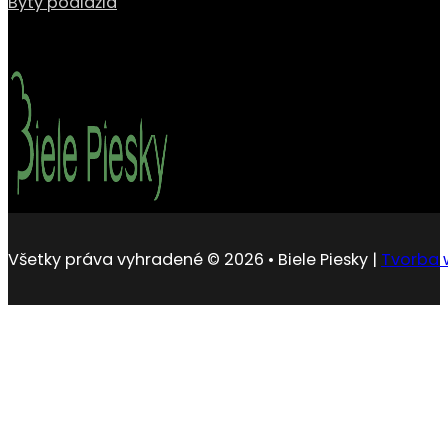
Byty podlažia
Všetky práva vyhradené © 2026 • Biele Piesky |
Tvorba 