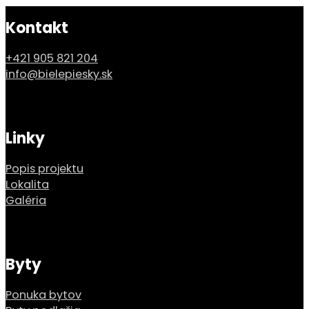
Kontakt
+421 905 821 204
info@bielepiesky.sk
Linky
Popis projektu
Lokalita
Galéria
Byty
Ponuka bytov