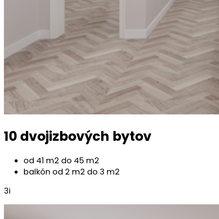
10 dvojizbových bytov
od 41 m2 do 45 m2
balkón od 2 m2 do 3 m2
3i