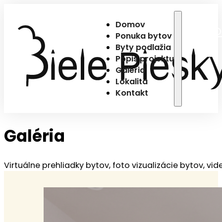
Domov
D
Ponuka bytov
Byty podlažia
Popis projektu
Galéria
Lokalita
Kontakt
Galéria
Virtuálne prehliadky bytov, foto vizualizácie bytov, vid