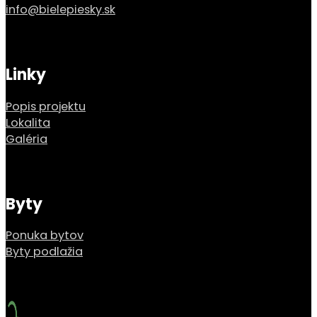
info@bielepiesky.sk
Linky
Popis projektu
Lokalita
Galéria
Byty
Ponuka bytov
Byty podlažia