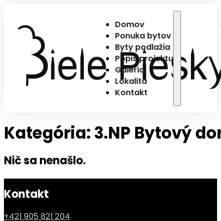
Domov
D
Ponuka bytov
Byty podlažia
Popis projektu
Galéria
Lokalita
Kontakt
Kategória:
3.NP Bytový d
Nič sa nenašlo.
Kontakt
+421 905 821 204